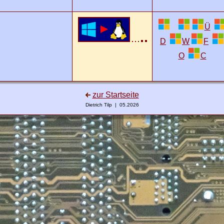
Ü
D
W
F
O
C
zur Startseite
Dietrich Tilp | 05.2026