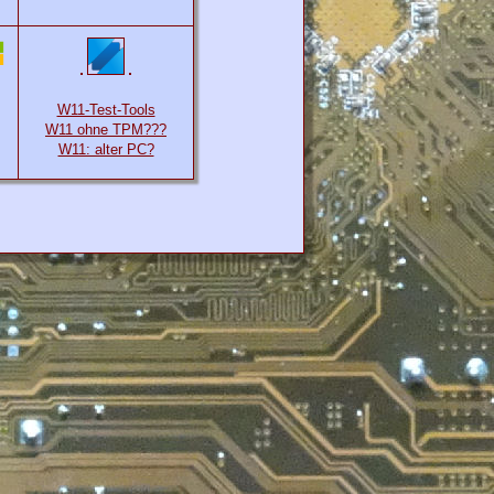
W11-Test-Tools
W11 ohne TPM???
W11: alter PC?