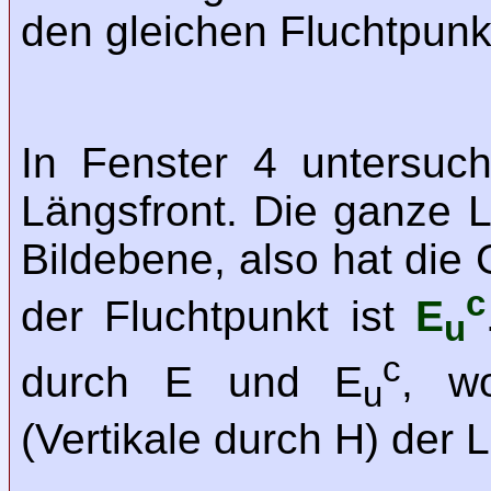
den gleichen Fluchtpunk
In Fenster 4 untersuc
Längsfront. Die ganze L
Bildebene, also hat die
c
der Fluchtpunkt ist
E
u
c
durch E und E
, w
u
(Vertikale durch H) der L