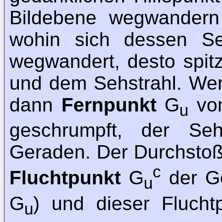
Bildebene wegwandern 
wohin sich dessen S
wegwandert, desto spit
und dem Sehstrahl. We
dann
Fernpunkt
G
von
u
geschrumpft, der Sehs
Geraden. Der Durchstoßp
c
Fluchtpunkt
G
der G
u
G
) und dieser Flucht
u