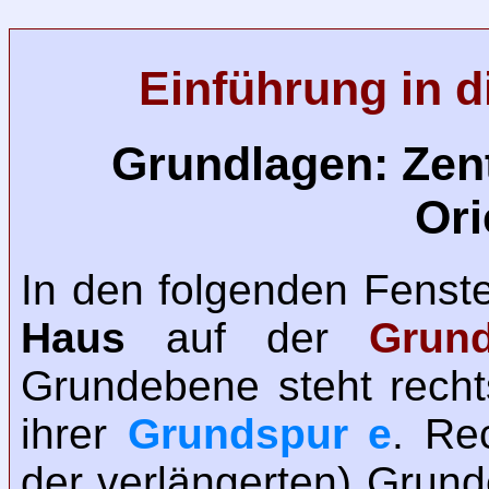
Einführung in di
Grundlagen: Zent
Ori
In den folgenden Fenster
Haus
auf der
Grun
Grundebene steht recht
ihrer
Grundspur e
. Re
der verlängerten) Grun