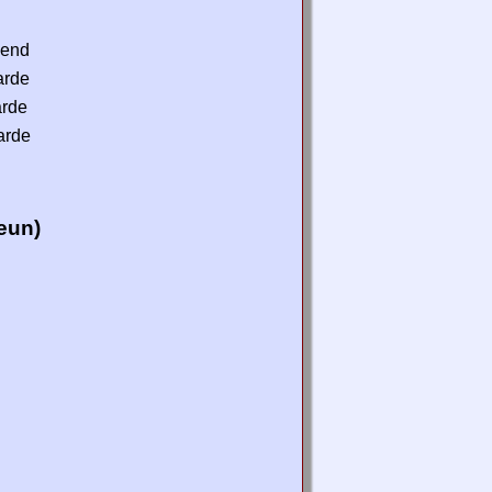
send
arde
arde
iarde
eun)