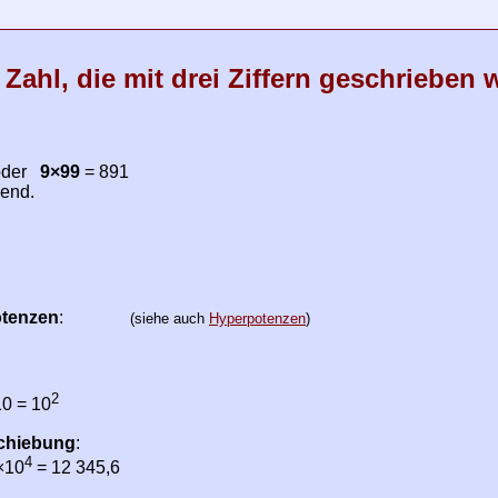
 Zahl, die mit drei Ziffern geschrieben
oder
9×99
= 891
send.
otenzen
:
(siehe auch
Hyperpotenzen
)
2
0 = 10
chiebung
:
4
×10
= 12 345,6