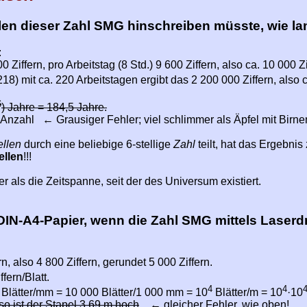
len dieser Zahl SMG hinschreiben müsste, wie la
:
 Ziffern, pro Arbeitstag (8 Std.) 9 600 Ziffern, also ca. 10 000 Zi
218) mit ca. 220 Arbeitstagen ergibt das 2 200 000 Ziffern, also c
6
) Jahre = 184,5 Jahre.
-Anzahl ← Grausiger Fehler; viel schlimmer als Äpfel mit Birnen
ellen
durch eine beliebige 6-stellige
Zahl
teilt, hat das Ergebnis
ellen
!!!
er als die Zeitspanne, seit der des Universum existiert.
 DIN-A4-Papier, wenn die Zahl SMG mittels Laser
n, also 4 800 Ziffern, gerundet 5 000 Ziffern.
ffern/Blatt.
4
4
0 Blätter/mm = 10 000 Blätter/1 000 mm = 10
Blätter/m = 10
·10
so ist der Stapel 3,69 m hoch
. ← gleicher Fehler, wie oben!