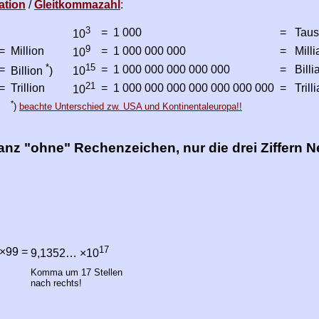
ation
/
Gleitkommazahl
:
3
=
1 000
=
Tau
10
9
=
Million
=
1 000 000 000
=
Milli
10
*
15
=
=
1 000 000 000 000 000
=
Billi
Billion
)
10
21
=
Trillion
=
1 000 000 000 000 000 000 000
=
Trill
10
*
)
beachte Unterschied zw. USA und Kontinentaleuropa!!
nz "ohne" Rechenzeichen, nur die drei Ziffern N
17
×99
=
9,1352… ×10
Komma um 17 Stellen
nach rechts!