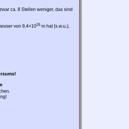
 zwar ca. 8 Stellen weniger, das sind
26
messer von 9,4×10
m hat (s.w.u.),
ersums!
m
chen.
ang!