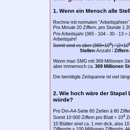
1. Wenn ein Mensch alle Stel
Rechne mit normalen "Arbeitsjahren"
Pro Minute 20 Ziffern, pro Stunde 1 200
Pro Arbeitsjahr (365 - 104 - 30 - 13 = 
Arbeitsjahr!
6
Somit sind es über (369×10
)
/
(2×10
Stellen
-Anzahl
/
Ziffern
Wenn man SMG mit 369 Millionen
St
aber immernoch ca.
369 Millionen St
Die benötigte Zeitspanne ist viel läng
2. Wie hoch wäre der Stapel
würde?
Pro Din-A4-Seite 60 Zeilen à 80 Ziffer
4
Somit 10 000 Ziffern pro Blatt = 10
Zi
10 Blätter sind ca. 1 mm dick, also 1
Ziffern/m = 100 Millionen Ziffern/m.
Al