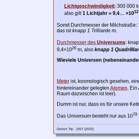
Lichtgeschwindigkeit
: 300 000 
12
also gilt
1 Lichtjahr = 9,4… ×10
Somit Durchmesser der Milchstraße: 
das ist
knapp 1 Trilliarde m
.
Durchmesser des
Universums
: knap
26
9,4×10
m, also
knapp 1 Quadrillia
Wieviele Universen (nebeneinande
Meter
ist, kosmologisch gesehen, eine
hintereinander gelegten
Atomen
. Ein
Raum dazwischen ist leer).
Dumm ist nur, dass es für unsere Ket
79
Das Universum besteht nur aus 10
Dietrich Tilp 2007 (2025)