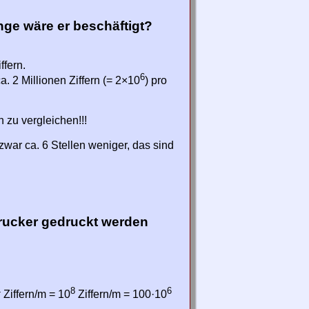
nge wäre er beschäftigt?
ffern.
6
a. 2 Millionen Ziffern (= 2×10
) pro
 zu vergleichen!!!
 zwar ca. 6 Stellen weniger, das sind
drucker gedruckt werden
4
8
6
Ziffern/m = 10
Ziffern/m = 100·10