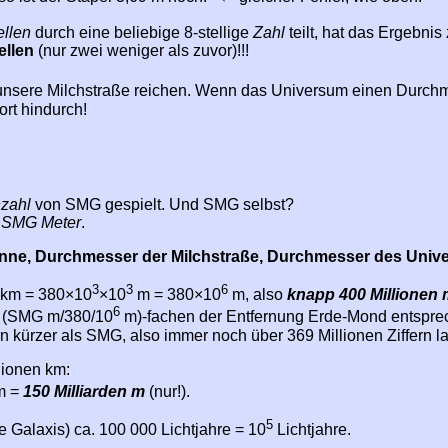
ellen
durch eine beliebige 8-stellige
Zahl
teilt, hat das Ergebnis
ellen
(nur zwei weniger als zuvor)!!!
h unsere Milchstraße reichen. Wenn das Universum einen Durch
ort hindurch!
zahl
von SMG gespielt. Und SMG selbst?
e
SMG Meter
.
onne, Durchmesser der Milchstraße, Durchmesser des Univ
3
3
6
 km = 380×10
×10
m = 380×10
m, also
knapp 400 Millionen 
6
 (SMG m/380/10
m)-fachen der Entfernung Erde-Mond entspre
ern kürzer als SMG, also immer noch über 369 Millionen Ziffern l
lionen km:
m =
150 Milliarden m
(nur!).
5
 Galaxis) ca. 100 000 Lichtjahre = 10
Lichtjahre.