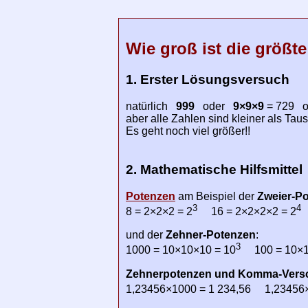
Wie groß ist die größte
1. Erster Lösungsversuch
natürlich
999
oder
9×9×9
= 729 
aber alle Zahlen sind kleiner als Tau
Es geht noch viel größer!!
2. Mathematische Hilfsmittel
Potenzen
am Beispiel der
Zweier-P
3
4
8 = 2×2×2 = 2
16 = 2×2×2×2 = 2
und der
Zehner-Potenzen
:
3
1000 = 10×10×10 = 10
100 = 10×1
Zehnerpotenzen und Komma-Vers
1,23456×1000 = 1 234,56 1,23456