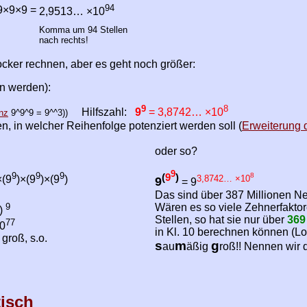
94
9×9×9
=
2,9513… ×10
Komma um 94 Stellen
nach rechts!
cker rechnen, aber es geht noch größer:
en werden):
9
8
Hilfszahl:
9
= 3,8742… ×10
nz
9^9^9 = 9^^3))
n, in welcher Reihenfolge potenziert werden soll (
Erweiterung d
oder so?
9
9
9
9
(
9
)
8
3,8742… ×10
×(9
)×(9
)×(9
)
9
= 9
Das sind über 387 Millionen Ne
Wären es so viele Zehnerfaktor
9
)
Stellen, so hat sie nur über
369
77
0
in Kl. 10 berechnen können (Lo
groß, s.o.
s
m
g
au
äßig
roß!! Nennen wir 
isch