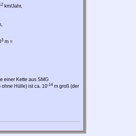
12
km/Jahr,
,
3
0
m =
nge einer Kette aus SMG
-14
 ohne Hülle) ist ca. 10
m groß (der