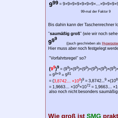
99
9
=
9×9×9×9×9×9×9×…×9×9×9×
99-mal der Faktor 9
Bis dahin kann der Taschenrechner lo
"
saumäßig groß
" (wie wir noch seh
9
9
9
((auch geschrieben als
Hyperpote
Hier muss aber noch festgelegt werde
"Vorfahrtsregel" so?
9
9
9
9
9
9
9
9
(
9
)
= (9
)×(9
)×(9
)×(9
)×(9
)×(9
)
9×9
81
= 9
= 9
8
9
9
8
= (
3,8742… ×10
)
= 3,8742...
×(10
5
72
= 1,9663… ×10
×10
= 1,9663… ×1
also noch nicht besonders saumäßig 
Wie groß ist
SMG
prakt