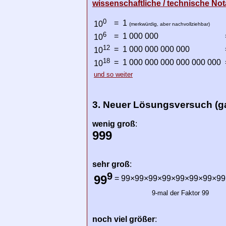
wissenschaftliche / technische Not
0
=
1
10
(merkwürdig, aber nachvollziehbar)
6
=
1 000 000
10
12
=
1 000 000 000 000
10
18
=
1 000 000 000 000 000 000
10
und so weiter
3. Neuer Lösungsversuch (ga
wenig groß
:
999
sehr groß
:
9
99
=
99×99×99×99×99×99×99×99
9-mal der Faktor 99
noch viel größer
: