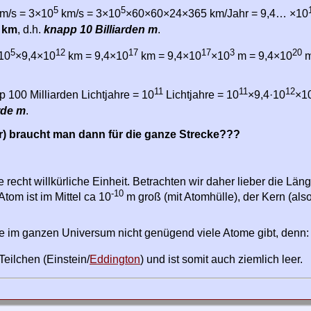
5
5
km/s = 3×10
km/s = 3×10
×60×60×24×365 km/Jahr = 9,4… ×10
km
, d.h.
knapp 10 Billiarden m
.
5
12
17
17
3
20
10
×9,4×10
km = 9,4×10
km = 9,4×10
×10
m = 9,4×10
m
11
11
12
p 100 Milliarden Lichtjahre = 10
Lichtjahre = 10
×9,4·10
×1
rde m
.
r) braucht man dann für die ganze Strecke???
 recht willkürliche Einheit. Betrachten wir daher lieber die Lä
-10
 Atom ist im Mittel ca 10
m groß (mit Atomhülle), der Kern (also
te im ganzen Universum nicht genügend viele Atome gibt, denn:
Teilchen (Einstein/
Eddington
) und ist somit auch ziemlich leer.