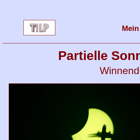
Mein
Partielle Son
Winnend