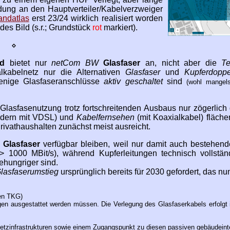
ndung an den Hauptverteiler/Kabelverzweiger
andatlas
erst 23/24 wirklich realisiert worden
des Bild (s.r.; Grundstück
rot
markiert).
⋄
ld
bietet nur
netCom BW
Glasfaser
an, nicht aber die
T
lkabelnetz nur die Alternativen
Glasfaser
und
Kupferdoppe
enige Glasfaseranschlüsse
aktiv geschaltet
sind
(wohl mangel
 Glasfasenutzung trotz fortschreitenden Ausbaus nur zögerlich 
dern mit VDSL) und
Kabelfernsehen
(mit Koaxialkabel) fläch
Privathaushalten zunächst meist ausreicht.
 Glasfaser
verfügbar bleiben, weil nur damit auch bestehende
1000 MBit/s), während Kupferleitungen technisch vollständ
iehungriger sind.
lasfaserumstieg
ursprünglich bereits für 2030 gefordert, das n
en TKG)
en ausgestattet werden müssen. Die Verlegung des Glasfaserkabels erfolgt i
etzinfrastrukturen sowie einem Zugangspunkt zu diesen passiven gebäudein