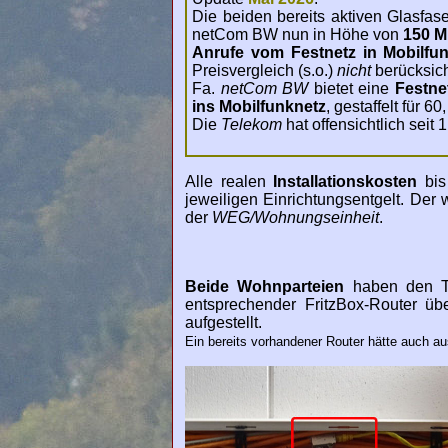
Die beiden bereits aktiven Glasfa
netCom BW nun in Höhe von
150 M
Anrufe vom Festnetz in Mobilfu
Preisvergleich (s.o.)
nicht
berücksich
Fa.
netCom BW
bietet eine
Festnet
ins Mobilfunknetz
, gestaffelt für 
Die
Telekom
hat offensichtlich seit 
Alle realen
Installationskosten
bis
jeweiligen Einrichtungsentgelt. Der
der
WEG/Wohnungseinheit
.
Beide Wohnparteien
haben den Ta
entsprechender FritzBox-Router ü
aufgestellt.
Ein bereits vorhandener Router hätte auch au