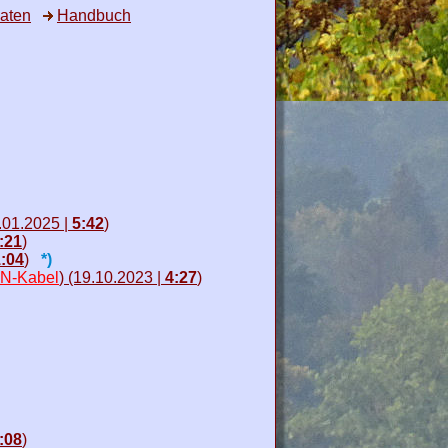
aten
Handbuch
3.01.2025 |
5:42
)
:21
)
:04
)
*)
AN-Kabel
) (19.10.2023 |
4:27
)
:08
)