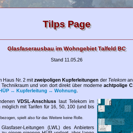
Tilps Page
Glasfaserausbau im Wohngebiet Talfeld BC
Stand 11.05.26
m Haus Nr. 2 mit
zweipoligen Kupferleitungen
der
Telekom
an
m Technikraum und von dort direkt über moderne
achtpolige 
-HÜP ↔ Kupferleitung ↔ Wohnung
.
handenen
VDSL-Anschluss
laut Telekom im
öglich mit Tarifen für 16, 50, 100 (und bis
bezogen, spielt also für das Weitere keine Rolle.
asfaser-Leitungen (LWL) des Anbieters
 zu einem eigenen HÜP verlegt, aber lange