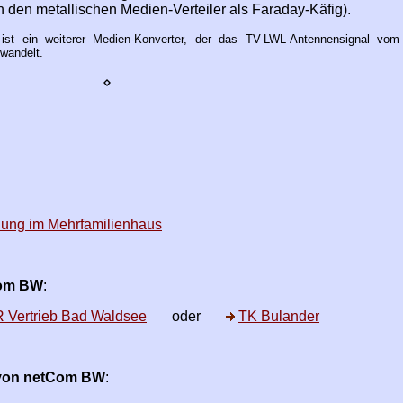
den metallischen Medien-Verteiler als Faraday-Käfig).
 ist ein weiterer Medien-Konverter, der das TV-LWL-Antennensignal vo
wandelt.
⋄
lung im Mehrfamilienhaus
Com BW
:
 Vertrieb Bad Waldsee
oder
TK Bulander
 von netCom BW
: