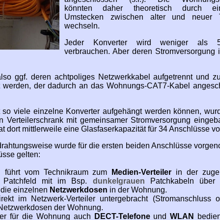
könnten daher theoretisch durch ein
Umstecken zwischen alter und neuer 
wechseln.
Jeder Konverter wird weniger als 
verbrauchen. Aber deren Stromversorgung i
so ggf. deren achtpoliges Netzwerkkabel aufgetrennt und z
rt werden, der dadurch an das Wohnungs-CAT7-Kabel angesc
 so viele einzelne Konverter aufgehängt werden können, wurd
 Verteilerschrank mit gemeinsamer Stromversorgung eingeba
dort mittlerweile eine Glasfaserkapazität für 34 Anschlüsse vor
rahtungsweise wurde für die ersten beiden Anschlüsse vorge
üsse gelten:
 führt vom Technikraum zum
Medien-Verteiler
in der zuge
 Patchfeld mit im Bsp.
dunkelgrauen
Patchkabeln über 
 die einzelnen
Netzwerkdosen
in der Wohnung.
ekt im Netzwerk-Verteiler untergebracht (Stromanschluss 
er Netzwerkdosen der Wohnung.
uter für die Wohnung auch
DECT-Telefone
und
WLAN
bedien