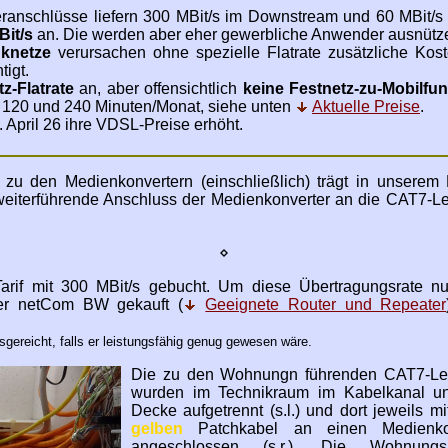
seranschlüsse liefern 300 MBit/s im Downstream und 60 MBit/
Bit/s
an. Die werden aber eher gewerbliche Anwender ausnütz
nknetze
verursachen ohne spezielle Flatrate zusätzliche Kost
tigt.
z-Flatrate
an, aber offensichtlich
keine Festnetz-zu-Mobilfun
60, 120 und 240 Minuten/Monat, siehe unten
Aktuelle Preise
.
1. April 26 ihre VDSL-Preise erhöht.
 zu den Medienkonvertern (einschließlich) trägt in unsere
 weiterführende Anschluss der Medienkonverter an die CAT7-L
⋄
rif mit 300 MBit/s gebucht. Um diese Übertragungsrate nu
ber netCom BW gekauft (
Geeignete Router und Repeater
sgereicht, falls er leistungsfähig genug gewesen wäre.
Die zu den Wohnungn führenden CAT7-Le
wurden im Technikraum im Kabelkanal un
Decke aufgetrennt (s.l.) und dort jeweils m
gelben
Patchkabel an einen Medienkon
angeschlossen (s.r.). Die Wohnungsi