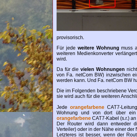
provisorisch.
Für jede
weitere Wohnung
muss al
weiteren Medienkonverter verlänge
wird.
Da für die
vielen Wohnungen
nicht
von Fa. netCom BW) inzwischen ein
werden kann.
Und Fa. netCom BW hat 
Die im Folgenden beschriebene Verd
sie wird auch für die weiteren Anschl
Jede
orangefarbene
CAT7-Leitung
Wohnung und von dort über ein
orangefarbene
CAT7-Kabel (s.r.) an
Der Router wird dann entweder dir
Verteiler) oder in der Nähe einer d
Letzteres ist besser, wenn der Ro