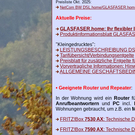
Preisliste Okt. 2025:
NetCom BW DSL.home/GLASFASER.home: K
Aktuelle Preise:
GLASFASER.home: Ihr flexibler I
Produktinformationsblatt GLASF
"Kleingedrucktes":
LEISTUNGSBESCHREIBUNG DSL
Tarifübersicht/Verbindungsentgelte
Preisblatt für zusätzliche Entgelte
Vorvertragliche Informationen: Hi
ALLGEMEINE GESCHÄFTSBEDIN
• Geeignete Router und Repeater
:
In der Wohnung wird ein
Router
fü
Anrufbeantwortern
und
PC
incl.
Wohnungen gebraucht, um z.B. ein
M
FRITZ!Box
7530 AX
: Technische 
FRITZ!Box
7590 AX
: Technische 