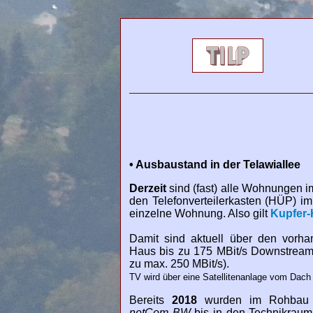
• Ausbaustand in der Telawiallee
Derzeit
sind (fast) alle Wohnungen i
den Telefonverteilerkasten (HÜP) i
einzelne Wohnung. Also gilt
Kupfer
Damit sind aktuell über den vor
Haus bis zu 175 MBit/s Downstream m
zu max. 250 MBit/s).
TV wird über eine Satellitenanlage vom Dach 
Bereits
2018
wurden im Rohbau Gl
netCom BW
bis in den Technikraum