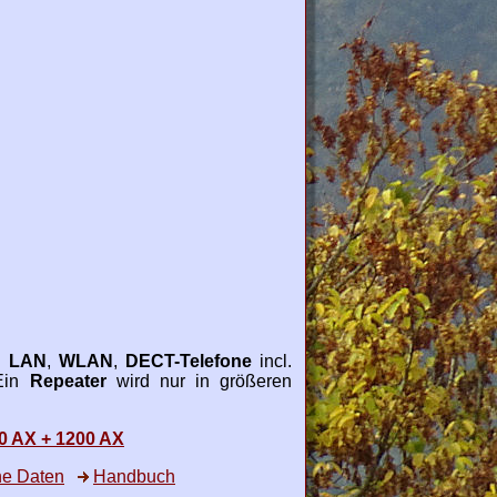
,
LAN
,
WLAN
,
DECT-Telefone
incl.
 Ein
Repeater
wird nur in größeren
0 AX + 1200 AX
he Daten
Handbuch