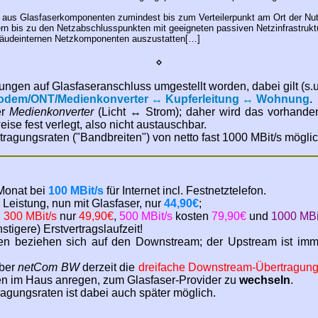
tt aus Glasfaserkomponenten zumindest bis zum Verteilerpunkt am Ort der Nu
rn bis zu den Netzabschlusspunkten mit geeigneten passiven Netzinfrastruktu
äudeinternen Netzkomponenten auszustatten[…]
⋄
ngen auf Glasfaseranschluss umgestellt worden, dabei gilt (s.u.
odem/ONT/Medienkonverter ↔ Kupferleitung ↔ Wohnung
.
er
Medienkonverter
(Licht ↔ Strom); daher wird das vorhand
eise fest verlegt, also nicht austauschbar.
agungsraten ("Bandbreiten") von netto fast 1000 MBit/s möglic
Monat bei
100 MBit/s
für Internet incl. Festnetztelefon.
e Leistung, nun mit Glasfaser, nur
44,90€
;
n
300 MBit/s
nur
49,90€
,
500 MBit/s
kosten
79,90€
und
1000 MBi
stigere) Erstvertragslaufzeit!
 beziehen sich auf den Downstream; der Upstream ist immer
über
netCom BW
derzeit die
dreifache Downstream-Übertragung
eien im Haus anregen, zum Glasfaser-Provider zu
wechseln
.
agungsraten ist dabei auch später möglich.