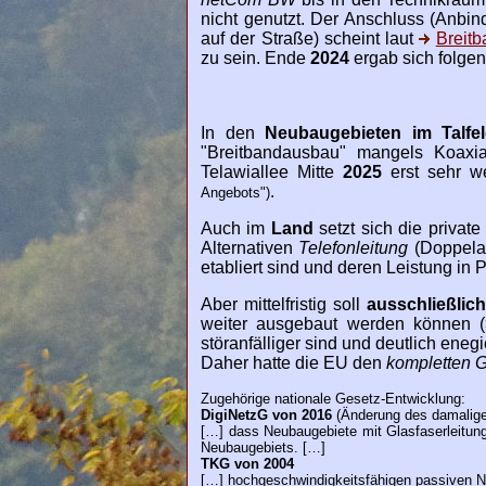
nicht genutzt. Der Anschluss (Anbi
auf der Straße) scheint laut
Breitb
zu sein. Ende
2024
ergab sich folgen
In den
Neubaugebieten im Talfe
"Breitbandausbau" mangels Koaxia
Telawiallee Mitte
2025
erst sehr w
.
Angebots")
Auch im
Land
setzt sich die private
Alternativen
Telefonleitung
(Doppela
etabliert sind und deren Leistung in 
Aber mittelfristig soll
ausschließlich
weiter ausgebaut werden können (> 
störanfälliger sind und deutlich eneg
Daher hatte die EU den
kompletten G
Zugehörige nationale Gesetz-Entwicklung:
DigiNetzG von 2016
(Änderung des damalig
[…] dass Neubaugebiete mit Glasfaserleitung
Neubaugebiets. […]
TKG von 2004
[…] hochgeschwindigkeitsfähigen passiven N