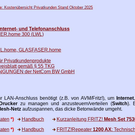
ostenübersicht Privatkunden Stand Oktober 2025
nternet- und Telefonanschluss
ASER.home 300 (LWL)
.home, GLASFASER.home
 für Privatkundenprodukte
nweisblatt gemäß § 55 TKG
GUNGEN der NetCom BW GmbH
r LAN-Anschluss benötigt (z.B. von AVM/Fritz!), um
Internet
Drucker
zu managen und anzusteuern/verteilen (
Switch
).
esh-Netz
aufzuspannen, das dicke Betonwände umgeht.
Daten
*)
Handbuch
Kurzanleitung FRITZ!
Mesh Set 753
Daten
*)
Handbuch
FRITZ!Repeater
1200 AX
: Technisc