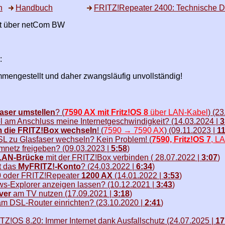
n
Handbuch
FRITZ!Repeater 2400: Technische D
rt über netCom BW
:
ammengestellt und daher zwangsläufig unvollständig!
aser umstellen
? (
7590 AX mit Fritz!OS 8
über LAN-Kabel
) (2
l am Anschluss meine Internetgeschwindigkeit? (14.03.2024 |
3
 die FRITZ!Box wechseln
! (
7590 → 7590 AX
) (09.11.2023 |
11
SL zu Glasfaser wechseln? Kein Problem! (
7590, Fritz!OS 7
, L
mnetz freigeben? (09.03.2023 |
5:58
)
LAN-Brücke
mit der FRITZ!Box verbinden ( 28.07.2022 |
3:07
)
t das
MyFRITZ!-Konto
? (24.03.2022 |
6:34
)
0
oder FRITZ!Repeater
1200 AX
(14.01.2022 |
3:53
)
s-Explorer anzeigen lassen? (10.12.2021 |
3:43
)
ver
am TV nutzen (17.09.2021 |
3:18
)
m DSL-Router einrichten? (23.10.2020 |
2:41
)
ITZ!OS 8.20: Immer Internet dank Ausfallschutz (24.07.2025 |
17