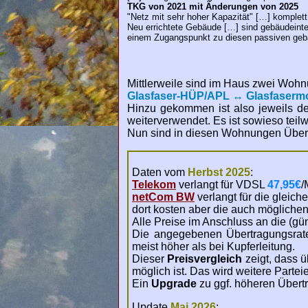
TKG von 2021 mit Änderungen von 2025
"Netz mit sehr hoher Kapazität" […] komple
Neu errichtete Gebäude […] sind gebäudeinte
einem Zugangspunkt zu diesen passiven geb
Mittlerweile sind im Haus zwei Wohnu
Glasfaser-HÜP/APL ↔ Glasfaserm
Hinzu gekommen ist also jeweils d
weiterverwendet. Es ist sowieso teilw
Nun sind in diesen Wohnungen Übertr
Daten vom
Herbst 2025
:
Telekom
verlangt für VDSL
47,95€
/
netCom BW
verlangt für die gleich
dort kosten aber die auch mögliche
Alle Preise im Anschluss an die (gün
Die angegebenen Übertragungsraten
meist höher als bei Kupferleitung.
Dieser
Preisvergleich
zeigt, dass 
möglich ist. Das wird weitere Part
Ein
Upgrade
zu ggf. höheren Übertr
Update
Mai 2026
: