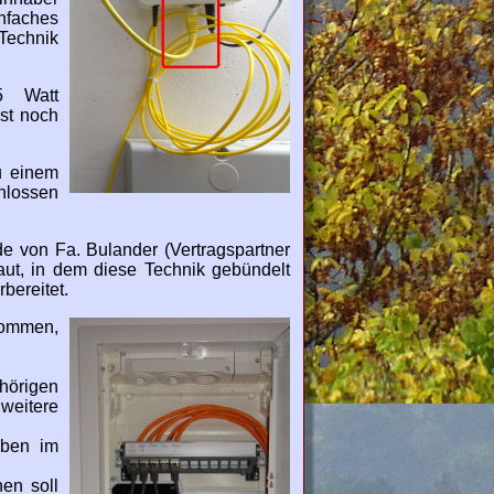
faches
Technik
5 Watt
st noch
u einem
hlossen
e von Fa. Bulander (Vertragspartner
ut, in dem diese Technik gebündelt
bereitet.
nommen,
hörigen
weitere
oben im
en soll